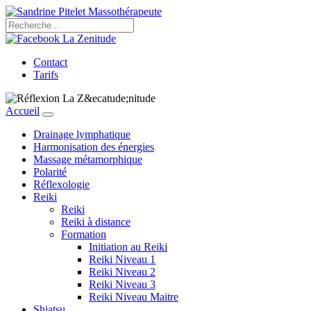
Contact
Tarifs
Accueil
Drainage lymphatique
Harmonisation des énergies
Massage métamorphique
Polarité
Réflexologie
Reiki
Reiki
Reiki à distance
Formation
Initiation au Reiki
Reiki Niveau 1
Reiki Niveau 2
Reiki Niveau 3
Reiki Niveau Maitre
Shiatsu