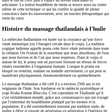
dans le but de créer plus d’espace au niveau musculaire et
articulaire. La notion bouddhiste de metta se trouve aussi au centre
même de cette technique ce qui lui confère la qualité de pleine
conscience dans les mouvements, avec un toucher thérapeutique qui
vient du cœur.
Histoire du massage thaïlandais à l'huile
La médecine thaïlandaise est basée sur la croyance qu’une force
vitale intrinsèque (ou l’énergie) circule dans le corps. La tradition
yogique indienne appelle prana cette force vitale présente dans toute
la création. On l'extrait de la nourriture que nous absorbons, de l'eau
que nous buvons et de l’air que nous respirons. Dans le corps et
autour de lui, le prana suit un parcours formant un réseau de forces
vitales essentielles à l'organisme humain. Lorsque le
prana
est
bloqué ou restreint, malaise ou maladie surviennent, ce qui peut se
manifester physiquement, émotionnellement ou spirituellement.
Le massage thaïlandais a été créé il y a environ 2500 ans et est
originaire de l'Inde. Son fondateur est le médecin ayurvédique et
yogi Jivaka Kumar Bhaccha. C'est cependant en Thaïlande qu’il
s’est véritablement installé, grâce aux connaissances qui ont voyagé
par l’entremise du bouddhisme pratiqué par les moines et la
population. Il a été essentiellement transmis par tradition orale, de
maître à élève et ensuite de génération en génération à l'intérieur de