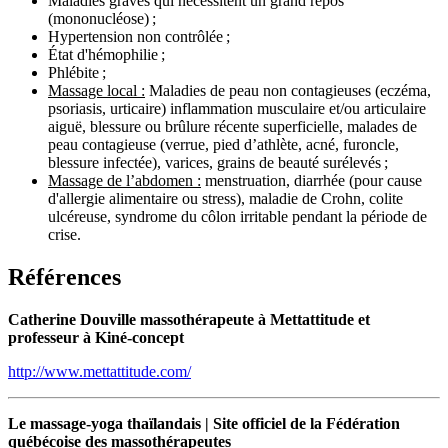
Maladies graves qui nécessitent un grand repos
(mononucléose) ;
Hypertension non contrôlée ;
État d'hémophilie ;
Phlébite ;
Massage local :
Maladies de peau non contagieuses (eczéma,
psoriasis, urticaire) inflammation musculaire et/ou articulaire
aiguë, blessure ou brûlure récente superficielle, malades de
peau contagieuse (verrue, pied d’athlète, acné, furoncle,
blessure infectée), varices, grains de beauté surélevés ;
Massage de l’abdomen :
menstruation, diarrhée (pour cause
d'allergie alimentaire ou stress), maladie de Crohn, colite
ulcéreuse, syndrome du côlon irritable pendant la période de
crise.
Références
Catherine Douville massothérapeute à Mettattitude et
professeur à Kiné-concept
http://www.mettattitude.com/
Le massage-yoga thaïlandais | Site officiel de la Fédération
québécoise des massothérapeutes