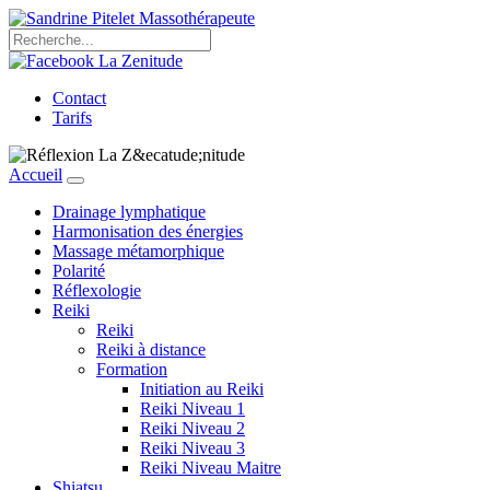
Contact
Tarifs
Accueil
Drainage lymphatique
Harmonisation des énergies
Massage métamorphique
Polarité
Réflexologie
Reiki
Reiki
Reiki à distance
Formation
Initiation au Reiki
Reiki Niveau 1
Reiki Niveau 2
Reiki Niveau 3
Reiki Niveau Maitre
Shiatsu